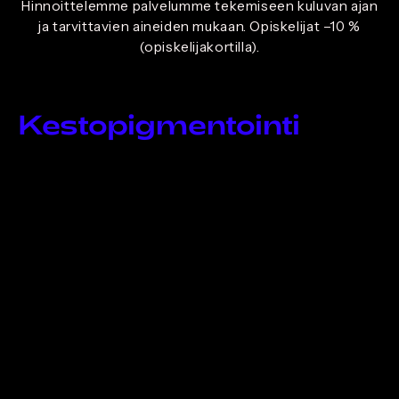
Hinnoittelemme palvelumme tekemiseen kuluvan ajan
ja tarvittavien aineiden mukaan. Opiskelijat –10 %
(opiskelijakortilla).
Kestopigmentointi
Pigmentoinnin konsultaatio
0€
(Maksuton)
Asiakkaillamme on mahdollisuus varata maksuton
konsultaatio. Jos et ole vielä varma pigmentoinnista,
voit tulla keskustelemaan vaihtoehdoista kanssani ja
suunnittelemme yhdessä halutun lopputuloksen
paikan päällä.
Microblading
310€
Microbladingissa kulmakarvat luodaan piirtämällä