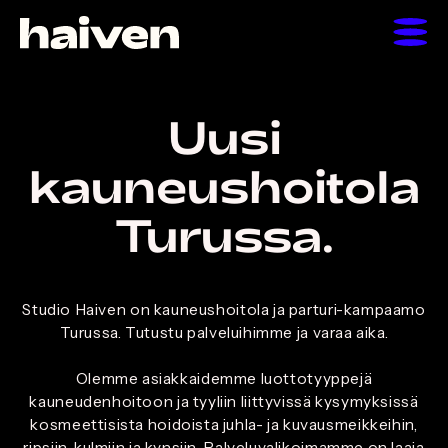
Ope
Uusi
kauneus­hoitola
Turussa.
Studio Haiven on kauneushoitola ja parturi-kampaamo
Turussa. Tutustu palveluihimme ja varaa aika.
Olemme asiakkaidemme luottotyyppejä
kauneudenhoitoon ja tyyliin liittyvissä kysymyksissä
kosmeettisista hoidoista juhla- ja kuvausmeikkeihin,
ripsiin, kulmiin ja kynsiin. Palveluvalikoimamme on laaja