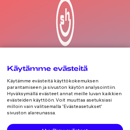
Studio Haiven
Käytämme evästeitä
Henrikinkatu 10 Turku
Käytämme evästeitä käyttökokemuksen
Maaherran Makasiinin sisäpiha, 2
parantamiseen ja sivuston käytön analysointiin.
krs.
Hyväksymällä evästeet annat meille luvan kaikkien
evästeiden käyttöön. Voit muuttaa asetuksiasi
milloin vain valitsemalla 'Evästeasetukset'
Varaa nyt
sivuston alareunassa.