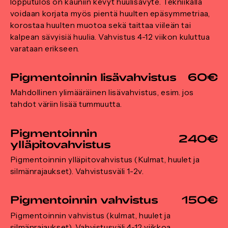
lopputulos on kauniin kevyt huulisävyte. Tekniikalla
voidaan korjata myös pientä huulten epäsymmetriaa,
korostaa huulten muotoa sekä taittaa viileän tai
kalpean sävyisiä huulia. Vahvistus 4-12 viikon kuluttua
varataan erikseen.
Pigmentoinnin lisävahvistus
60€
Mahdollinen ylimääräinen lisävahvistus, esim. jos
tahdot väriin lisää tummuutta.
Pigmentoinnin
240€
ylläpitovahvistus
Pigmentoinnin ylläpitovahvistus (Kulmat, huulet ja
silmänrajaukset). Vahvistusväli 1-2v.
Pigmentoinnin vahvistus
150€
Pigmentoinnin vahvistus (kulmat, huulet ja
silmänrajaukset). Vahvistusväli 4-12 viikkoa.