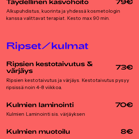
Täydellinen kasvohoito
79€
Alkupuhdistus, kuorinta ja yhdessä kosmetologin
kanssa valittavat terapiat. Kesto max 90 min.
Ripset/kulmat
Ripsien kestotaivutus &
73€
värjäys
Ripsien kestotaivutus ja värjäys. Kestotaivutus pysyy
ripsissä noin 4-8 viikkoa.
Kulmien laminointi
70€
Kulmien Laminointi sis. värjäyksen
Kulmien muotoilu
8€