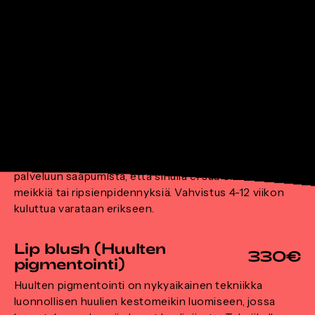
karvoja ja korostetaan kulmaa puuterointi tekniikalla.
Vahvistus 4-12 viikon kuluttua varataan erikseen.
Eyeliner (Ripsilinjan
290€
tyvitäyttö)
Eyeliner (Ripsilinjan tyvitäyttö) Ripsilinjan tyvitäyttö
on luonnollinen silmänrajaus. Rajaus tummentaa
ripsientyven kauniisti, antaen vaikutelman
tuuheammasta ripsilinjasta. Ripset näyttävät
pidemmiltä ja tummemmilta. Otathan huomioon ennen
palveluun saapumista, että sinulla ei saa olla silmissä
meikkiä tai ripsienpidennyksiä. Vahvistus 4-12 viikon
kuluttua varataan erikseen.
Lip blush (Huulten
330€
pigmentointi)
Huulten pigmentointi on nykyaikainen tekniikka
luonnollisen huulien kestomeikin luomiseen, jossa