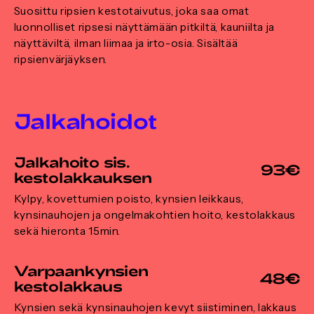
Suosittu ripsien kestotaivutus, joka saa omat
luonnolliset ripsesi näyttämään pitkiltä, kauniilta ja
näyttäviltä, ilman liimaa ja irto-osia. Sisältää
ripsienvärjäyksen.
Jalkahoidot
Jalkahoito sis.
93€
kestolakkauksen
Kylpy, kovettumien poisto, kynsien leikkaus,
kynsinauhojen ja ongelmakohtien hoito, kestolakkaus
sekä hieronta 15min.
Varpaankynsien
48€
kestolakkaus
Kynsien sekä kynsinauhojen kevyt siistiminen, lakkaus