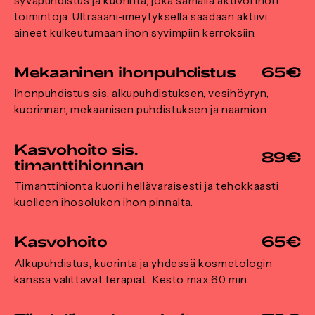
syväpuhdistus ja kuorinta, joka samalla aktivoi ihon
toimintoja. Ultraääni-imeytyksellä saadaan aktiivi
aineet kulkeutumaan ihon syvimpiin kerroksiin.
Mekaaninen ihonpuhdistus
65€
Ihonpuhdistus sis. alkupuhdistuksen, vesihöyryn,
kuorinnan, mekaanisen puhdistuksen ja naamion
Kasvohoito sis.
89€
timanttihionnan
Timanttihionta kuorii hellävaraisesti ja tehokkaasti
kuolleen ihosolukon ihon pinnalta.
Kasvohoito
65€
Alkupuhdistus, kuorinta ja yhdessä kosmetologin
kanssa valittavat terapiat. Kesto max 60 min.