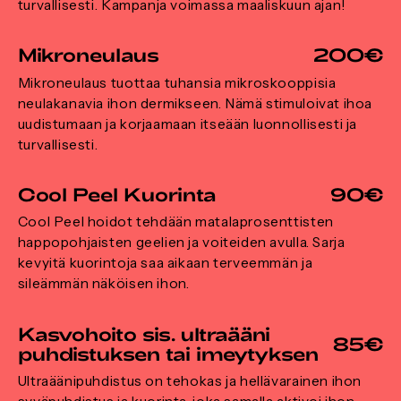
turvallisesti. Kampanja voimassa maaliskuun ajan!
Mikroneulaus
200€
Mikroneulaus tuottaa tuhansia mikroskooppisia
neulakanavia ihon dermikseen. Nämä stimuloivat ihoa
uudistumaan ja korjaamaan itseään luonnollisesti ja
turvallisesti.
Cool Peel Kuorinta
90€
Cool Peel hoidot tehdään matalaprosenttisten
happopohjaisten geelien ja voiteiden avulla. Sarja
kevyitä kuorintoja saa aikaan terveemmän ja
sileämmän näköisen ihon.
Kasvohoito sis. ultraääni
85€
puhdistuksen tai imeytyksen
Ultraäänipuhdistus on tehokas ja hellävarainen ihon